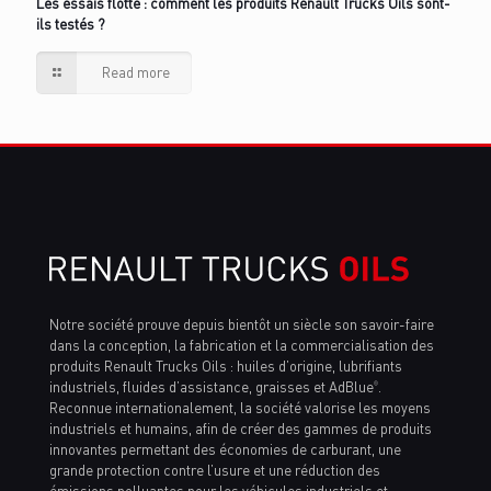
Les essais flotte : comment les produits Renault Trucks Oils sont-
ils testés ?
Read more
Notre société prouve depuis bientôt un siècle son savoir-faire
dans la conception, la fabrication et la commercialisation des
produits Renault Trucks Oils : huiles d’origine, lubrifiants
industriels, fluides d’assistance, graisses et AdBlue
.
®
Reconnue internationalement, la société valorise les moyens
industriels et humains, afin de créer des gammes de produits
innovantes permettant des économies de carburant, une
grande protection contre l’usure et une réduction des