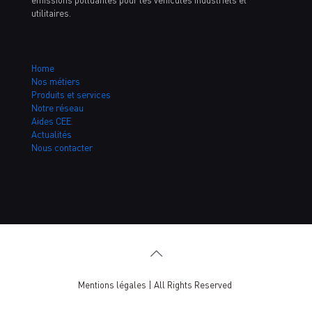
émissions polluantes pour les véhicules industriels et
utilitaires.
Home
Nos métiers
Produits et services
Notre réseau
Aides CEE
Actualités
Nous contacter
Mentions légales
| All Rights Reserved