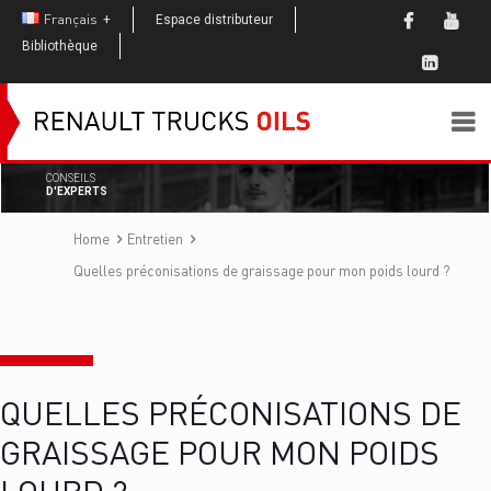
Français
Espace distributeur
Bibliothèque
CONSEILS
D'EXPERTS
Home
Entretien
Quelles préconisations de graissage pour mon poids lourd ?
QUELLES PRÉCONISATIONS DE
GRAISSAGE POUR MON POIDS