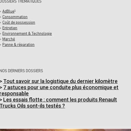
DOSSIERS THÉMATIQUES
>
AdBlue
®
>
Consommation
>
Coût de possession
>
Entretien
>
Environnement & Technologie
>
Marché
>
Panne & réparation
NOS DERNIERS DOSSIERS
>
Tout savoir sur la logistique du dernier kilomètre
>
7 astuces pour une conduite plus économique et
responsable
>
Les essais flotte : comment les produits Renault
Trucks Oils sont-ils testés ?