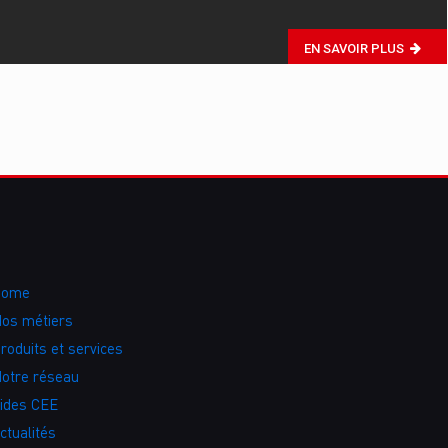
EN SAVOIR PLUS
Home
os métiers
roduits et services
otre réseau
ides CEE
ctualités