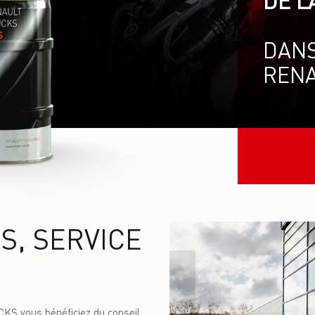
DE L
DANS
RENA
S, SERVICE
S vous bénéficiez du conseil