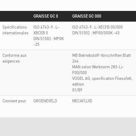
GRAISSE GC 0
GRAISSE GC 000
GRAISSE GC 0
GRAISSE GC 000
Spécifications
ISO 6743-9 : L-
ISO 6743-9 : L-XECFB 00/000
internationales
XBCEB 0
DIN 51502 : MP00/000K -45
DIN 51502 : MP0K
-25
Conforme aux
MB Betriebstoff-Vorschriften Blatt
exigences
264
MAN selon Werknorm 283-Li-
P00/000
VOGEL AG, specification Fliessfett,
edition
01/89
Convient pour
GROENEVELD
MECAFLUID