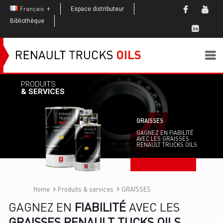
Français
Espace distributeur
Bibliothèque
PRODUITS
& SERVICES
GRAISSES
GAGNEZ EN FIABILITÉ
AVEC LES GRAISSES
RENAULT TRUCKS OILS
Home
Produits & services
GRAISSES
GAGNEZ EN
FIABILITÉ
AVEC LES
GRAISSES RENAULT TUCKS OILS