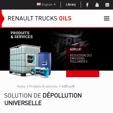
English
Library
PRODUITS
& SERVICES
ADBLUE
®
RÉDUCTION DES
ÉMISSIONS
POLLUANTES
Home
Produits & services
AdBlue®
SOLUTION DE
DÉPOLLUTION
UNIVERSELLE