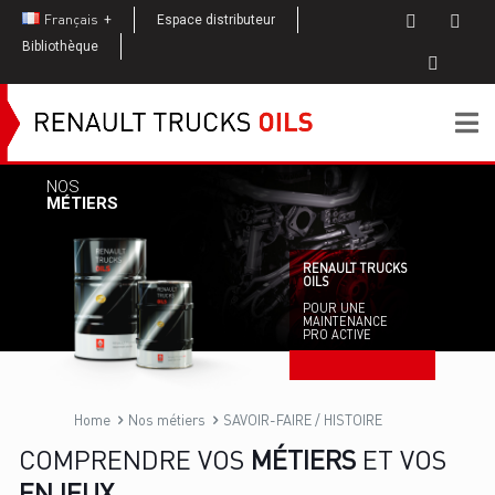
Français
Espace distributeur
Bibliothèque
NOS
MÉTIERS
RENAULT TRUCKS
OILS
POUR UNE
MAINTENANCE
PRO ACTIVE
Home
Nos métiers
SAVOIR-FAIRE / HISTOIRE
COMPRENDRE VOS
MÉTIERS
ET VOS
ENJEUX