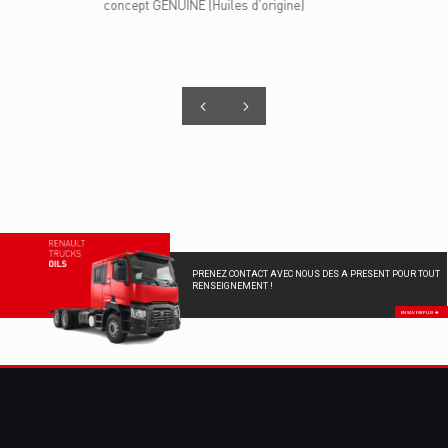
23 succursales et 150 concessions.
PRENEZ CONTACT AVEC NOUS DES A PRESENT POUR TOUT
RENSEIGNEMENT !
EN SAVOIR PLUS