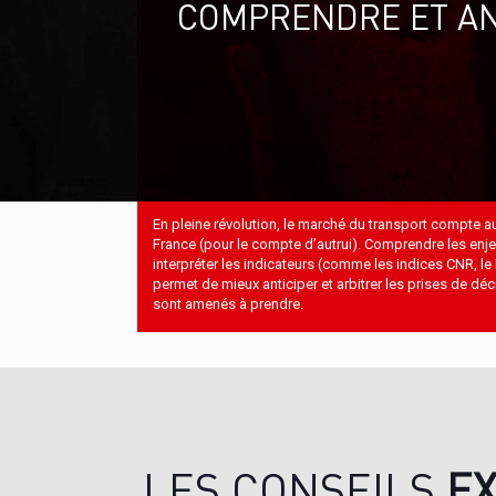
COMPRENDRE ET AN
En pleine révolution, le marché du transport compte a
France (pour le compte d’autrui). Comprendre les enje
interpréter les indicateurs (comme les indices CNR, le 
permet de mieux anticiper et arbitrer les prises de dé
sont amenés à prendre.
LES CONSEILS
E