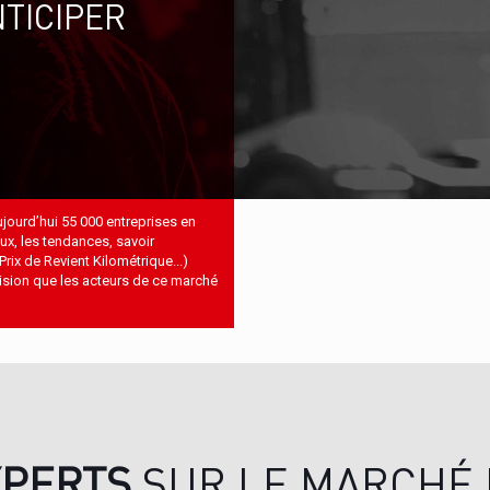
TICIPER
ujourd’hui 55 000 entreprises en
ux, les tendances, savoir
Prix de Revient Kilométrique...)
cision que les acteurs de ce marché
XPERTS
SUR LE MARCHÉ