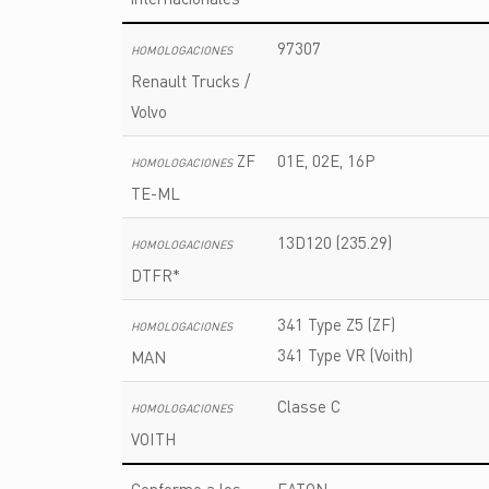
97307
HOMOLOGACIONES
Renault Trucks /
Volvo
ZF
01E, 02E, 16P
HOMOLOGACIONES
TE-ML
13D120 (235.29)
HOMOLOGACIONES
DTFR*
341 Type Z5 (ZF)
HOMOLOGACIONES
341 Type VR (Voith)
MAN
Classe C
HOMOLOGACIONES
VOITH
Conforme a los
EATON