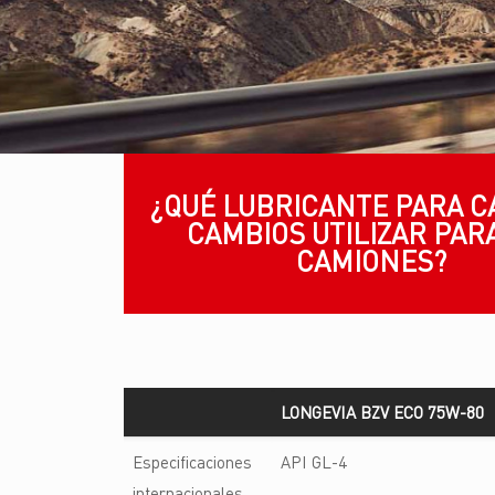
¿QUÉ LUBRICANTE PARA C
CAMBIOS UTILIZAR PAR
CAMIONES?
LONGEVIA BZV ECO 75W-80
LONGEVIA BZV ECO 75W-80
Especificaciones
API GL-4
internacionales