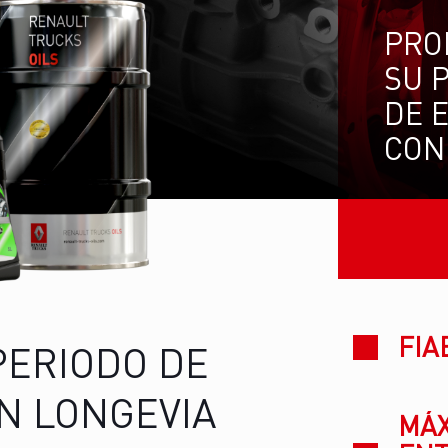
PRO
SU 
DE 
CON
FIA
PERIODO DE
N LONGEVIA
MÁX